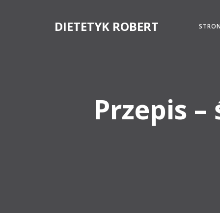
Skip
to
DIETETYK ROBERT
STRO
content
Przepis –