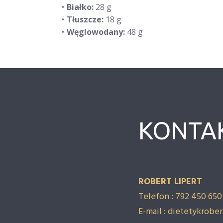
Białko:
28 g
Tłuszcze:
18 g
Węglowodany:
48 g
KONTA
ROBERT LIPERT
Telefon : 792 450 650
E-mail : dietetykrobe