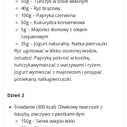
50g – Tuńczyk w sosie własnym
40g – Ryż brązowy
100g – Papryka czerwona
50g – Kukurydza konserwowa
5g – Majonez domowy z olejem
rzepakowym
25g – Jogurt naturalny, Natka pietruszki
Ryż ugotować w lekko osolonej wodzie,
ostudzić. Paprykę pokroić w kostkę,
tuńczykawymieszać z warzywami i ryżem.
Jogurt wymieszać z majonezem i posypać
posiekaną natkąpietruszki.
Dzień 2
Śniadanie (300 kcal): Oliwkowy twarożek z
bazylią, pieczywo z pestkami dyni
150g – Serek wiejski lekki