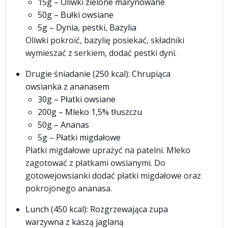
15g – Oliwki zielone marynowane
50g – Bułki owsiane
5g – Dynia, pestki, Bazylia
Oliwki pokroić, bazylię posiekać, składniki
wymieszać z serkiem, dodać pestki dyni.
Drugie śniadanie (250 kcal): Chrupiąca
owsianka z ananasem
30g – Płatki owsiane
200g – Mleko 1,5% tłuszczu
50g – Ananas
5g – Płatki migdałowe
Płatki migdałowe uprażyć na patelni. Mleko
zagotować z płatkami owsianymi. Do
gotowejowsianki dodać płatki migdałowe oraz
pokrojonego ananasa.
Lunch (450 kcal): Rozgrzewająca zupa
warzywna z kaszą jaglaną