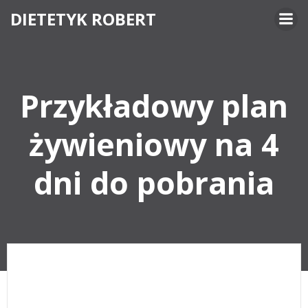
Skip
DIETETYK ROBERT
to
content
Przykładowy plan
żywieniowy na 4
dni do pobrania