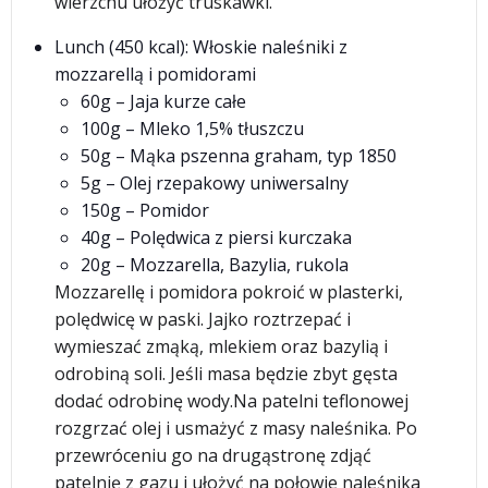
wierzchu ułożyć truskawki.
Lunch (450 kcal): Włoskie naleśniki z
mozzarellą i pomidorami
60g – Jaja kurze całe
100g – Mleko 1,5% tłuszczu
50g – Mąka pszenna graham, typ 1850
5g – Olej rzepakowy uniwersalny
150g – Pomidor
40g – Polędwica z piersi kurczaka
20g – Mozzarella, Bazylia, rukola
Mozzarellę i pomidora pokroić w plasterki,
polędwicę w paski. Jajko roztrzepać i
wymieszać zmąką, mlekiem oraz bazylią i
odrobiną soli. Jeśli masa będzie zbyt gęsta
dodać odrobinę wody.Na patelni teflonowej
rozgrzać olej i usmażyć z masy naleśnika. Po
przewróceniu go na drugąstronę zdjąć
patelnię z gazu i ułożyć na połowie naleśnika