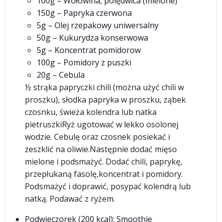
100g – Wołowina, polędwica (mielone)
150g – Papryka czerwona
5g – Olej rzepakowy uniwersalny
50g – Kukurydza konserwowa
5g – Koncentrat pomidorow
100g – Pomidory z puszki
20g – Cebula
½ strąka papryczki chili (można użyć chili w
proszku), słodka papryka w proszku, ząbek
czosnku, świeża kolendra lub natka
pietruszkiRyż ugotować w lekko osolonej
wodzie. Cebulę oraz czosnek posiekać i
zeszklić na oliwie.Następnie dodać mięso
mielone i podsmażyć. Dodać chili, paprykę,
przepłukaną fasolę,koncentrat i pomidory.
Podsmażyć i doprawić, posypać kolendrą lub
natką. Podawać z ryżem.
Podwieczorek (200 kcal): Smoothie