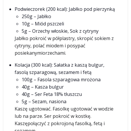
Podwieczorek (200 kcal): Jabłko pod pierzynką
250g – Jabłko
10g – Miód pszczeli
5g – Orzechy włoskie, Sok z cytryny
Jabłko pokroić w półplastry, skropić sokiem z
cytryny, polać miodem i posypać
posiekanymiorzechami.
Kolacja (300 kcal): Sałatka z kaszą bulgur,
fasolą szparagową, sezamem i fetą
100g – Fasola szparagowa mrożona
40g – Kasza bulgur
40g – Ser Feta 18% tłuszczu
5g – Sezam, nasiona
Kaszę ugotować. Fasolkę ugotować w wodzie
lub na parze. Ser pokroić w kostkę.
Kaszępołączyć z pokrojoną fasolką, fetą i
sezamem.